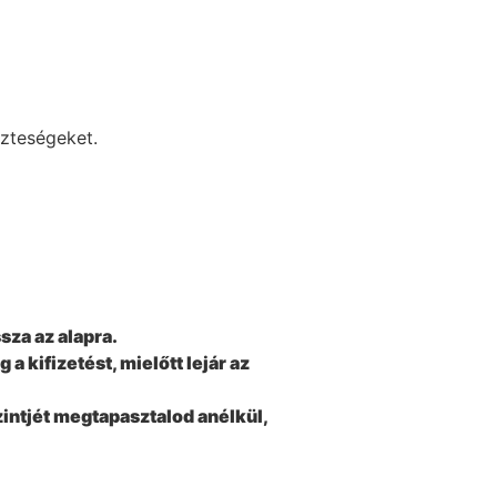
szteségeket.
sza az alapra.
a kifizetést, mielőtt lejár az
szintjét megtapasztalod anélkül,