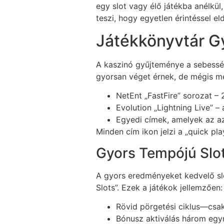
egy slot vagy élő játékba anélkü
teszi, hogy egyetlen érintéssel el
Játékkönyvtár G
A kaszinó gyűjteménye a sebesség
gyorsan véget érnek, de mégis mé
NetEnt „FastFire” sorozat –
Evolution „Lightning Live” –
Egyedi címek, amelyek az a
Minden cím ikon jelzi a „quick pl
Gyors Tempójú Slot
A gyors eredményeket kedvelő slo
Slots”. Ezek a játékok jellemzően:
Rövid pörgetési ciklus—csa
Bónusz aktiválás három egy