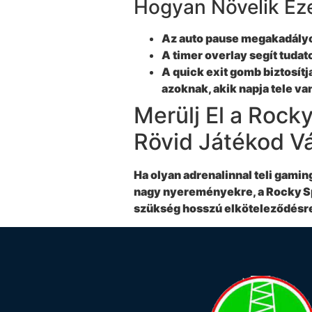
Hogyan Növelik Eze
Az auto pause megakadályozz
A timer overlay segít tudat
A quick exit gomb biztosít
azoknak, akik napja tele va
Merülj El a Rock
Rövid Játékod Vá
Ha olyan adrenalinnal teli gaming
nagy nyereményekre, a Rocky Spi
szükség hosszú elköteleződésre,