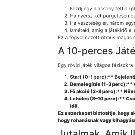
Kezdj egy alacsony téttel (p
Ha nyersz két pörgetésen be
Ha veszteség ér, három egym
Ismételd, amíg a játékidő el 
Ez a fegyelmezett ritmus magas sz
A 10‑perces Ját
Egy rövid játék világos fázisokra
Start (0–1 perc):** Bejelentk
Bemelegítés (1–3 perc):** Ö
Fő akció (3–8 perc):** Növe
Lehűlés (8–10 perc):** Csök
idő.
Ez a szerkezet biztosítja, hogy a
hogy rohanásnak vagy kihagyásn
Jutalmak, Amik 