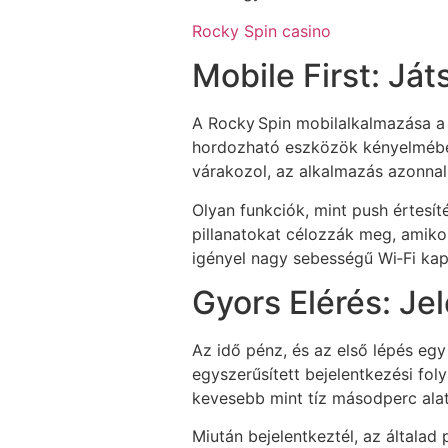
Rocky Spin casino
Mobile First: Já
A Rocky Spin mobilalkalmazása a r
hordozható eszközök kényelmébe a
várakozol, az alkalmazás azonnal 
Olyan funkciók, mint push értesí
pillanatokat célozzák meg, amiko
igényel nagy sebességű Wi‑Fi ka
Gyors Elérés: Je
Az idő pénz, és az első lépés eg
egyszerűsített bejelentkezési fol
kevesebb mint tíz másodperc alat
Miután bejelentkeztél, az általad