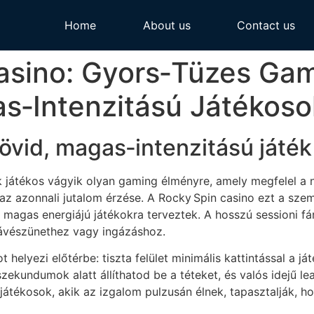
Home
About us
Contact us
asino: Gyors‑Tüzes Gam
s‑Intenzitású Játékos
 rövid, magas‑intenzitású játé
k játékos vágyik olyan gaming élményre, amely megfelel a
 azonnali jutalom érzése. A Rocky Spin casino ezt a szemlé
, magas energiájú játékokra terveztek. A hosszú sessioni fá
 kávészünethez vagy ingázáshoz.
 helyezi előtérbe: tiszta felület minimális kattintással a já
iszekundumok alatt állíthatod be a téteket, és valós idejű l
 játékosok, akik az izgalom pulzusán élnek, tapasztalják, ho