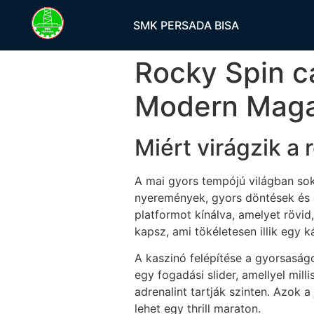
SMK PERSADA BISA
Rocky Spin c
Modern Maga
Miért virágzik a
A mai gyors tempójú világban so
nyeremények, gyors döntések és az
platformot kínálva, amelyet rövid
kapsz, ami tökéletesen illik egy
A kaszinó felépítése a gyorsaságot
egy fogadási slider, amellyel mill
adrenalint tartják szinten. Azok a
lehet egy thrill maraton.