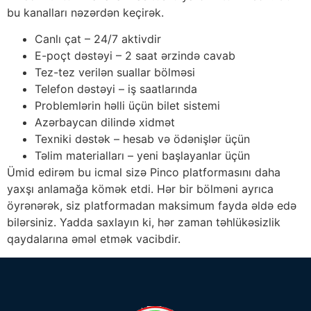
bu kanalları nəzərdən keçirək.
Canlı çat – 24/7 aktivdir
E-poçt dəstəyi – 2 saat ərzində cavab
Tez-tez verilən suallar bölməsi
Telefon dəstəyi – iş saatlarında
Problemlərin həlli üçün bilet sistemi
Azərbaycan dilində xidmət
Texniki dəstək – hesab və ödənişlər üçün
Təlim materialları – yeni başlayanlar üçün
Ümid edirəm bu icmal sizə Pinco platformasını daha
yaxşı anlamağa kömək etdi. Hər bir bölməni ayrıca
öyrənərək, siz platformadan maksimum fayda əldə edə
bilərsiniz. Yadda saxlayın ki, hər zaman təhlükəsizlik
qaydalarına əməl etmək vacibdir.