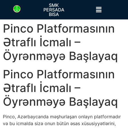
SMK
PERSADA
BISA
Pinco Platformasının
Ətraflı İcmalı –
Öyrənməyə Başlayaq
Pinco Platformasının
Ətraflı İcmalı –
Öyrənməyə Başlayaq
Pinco, Azərbaycanda məşhurlaşan onlayn platformadır
və bu icmalda sizə onun bütün əsas xüsusiyyətlərini,