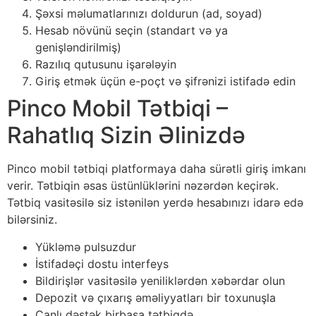
Şəxsi məlumatlarınızı doldurun (ad, soyad)
Hesab növünü seçin (standart və ya
genişləndirilmiş)
Razılıq qutusunu işarələyin
Giriş etmək üçün e-poçt və şifrənizi istifadə edin
Pinco Mobil Tətbiqi –
Rahatlıq Sizin Əlinizdə
Pinco mobil tətbiqi platformaya daha sürətli giriş imkanı
verir. Tətbiqin əsas üstünlüklərini nəzərdən keçirək.
Tətbiq vasitəsilə siz istənilən yerdə hesabınızı idarə edə
bilərsiniz.
Yükləmə pulsuzdur
İstifadəçi dostu interfeys
Bildirişlər vasitəsilə yeniliklərdən xəbərdar olun
Depozit və çıxarış əməliyyatları bir toxunuşla
Canlı dəstək birbaşa tətbiqdə