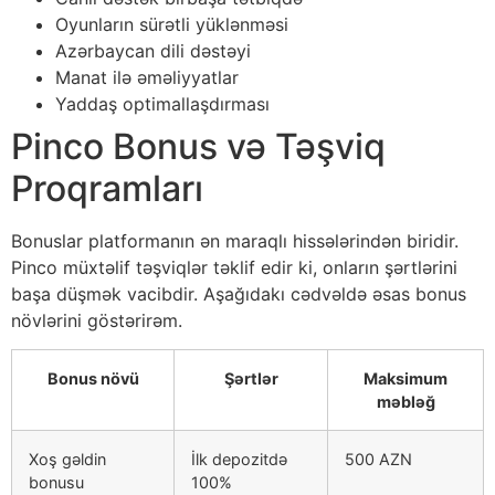
Oyunların sürətli yüklənməsi
Azərbaycan dili dəstəyi
Manat ilə əməliyyatlar
Yaddaş optimallaşdırması
Pinco Bonus və Təşviq
Proqramları
Bonuslar platformanın ən maraqlı hissələrindən biridir.
Pinco müxtəlif təşviqlər təklif edir ki, onların şərtlərini
başa düşmək vacibdir. Aşağıdakı cədvəldə əsas bonus
növlərini göstərirəm.
Bonus növü
Şərtlər
Maksimum
məbləğ
Xoş gəldin
İlk depozitdə
500 AZN
bonusu
100%