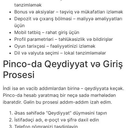
tənzimləmək
Bonus və aksiyalar – təşviq və mükafatları izləmək
Depozit və çıxarış bölməsi – maliyyə əməliyyatları
üçün
Mobil tətbiq – rahat giriş üçün
Profil parametrləri – təhlükəsizlik və bildirişlər
Oyun tarixçəsi – fəaliyyətinizi izləmək
Dil və valyuta seçimi – lokal tənzimləmələr
Pinco-da Qeydiyyat və Giriş
Prosesi
İndi isə ən vacib addımlardan birinə – qeydiyyata keçək.
Pinco-da hesab yaratmaq bir neçə sadə mərhələdən
ibarətdir. Gəlin bu prosesi addım-addım izah edim.
Əsas səhifədə “Qeydiyyat” düyməsini tapın
İstifadəçi adı, e-poçt və şifrə daxil edin
Telefon nömrənizi təsdiqləyin