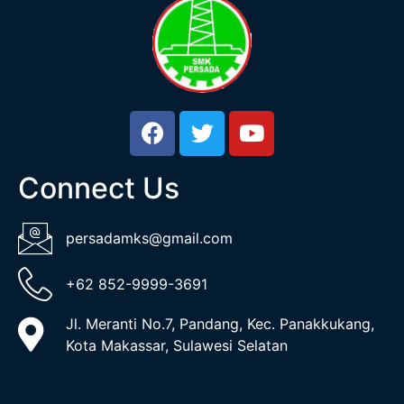
Connect Us
persadamks@gmail.com
+62 852-9999-3691
Jl. Meranti No.7, Pandang, Kec. Panakkukang,
Kota Makassar, Sulawesi Selatan