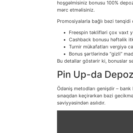
hoşgəlmisiniz bonusu 100% depozit
mərc etməlisiniz.
Promosiyalarla bağlı bəzi tənqidi 
Freespin təklifləri çox vaxt 
Cashback bonusu həftəlik itk
Turnir mükafatları vergiyə cə
Bonus şərtlərində “gizli” m
Bu detallar göstərir ki, bonuslar 
Pin Up-da Depozit
Ödəniş metodları genişdir – bank 
sınaqdan keçirərkən bəzi gecikm
səviyyəsindən asılıdır.