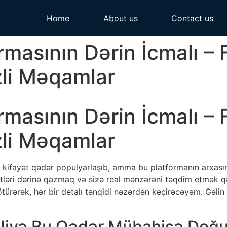
Home
About us
Contact us
rmasının Dərin İcmalı – F
zli Məqamlar
rmasının Dərin İcmalı – F
zli Məqamlar
a kifayət qədər populyarlaşıb, amma bu platformanın arxası
ərtləri dərinə qazmaq və sizə real mənzərəni təqdim etmək 
türərək, hər bir detalı tənqidi nəzərdən keçirəcəyəm. Gəlin m
 Niyə Bu Qədər Mübahisə Doğu