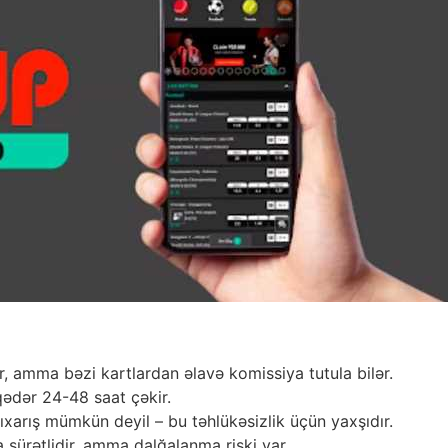
r, amma bəzi kartlardan əlavə komissiya tutula bilər.
qədər 24-48 saat çəkir.
arış mümkün deyil – bu təhlükəsizlik üçün yaxşıdır.
a sürətlidir, amma dalğalanma riski var.