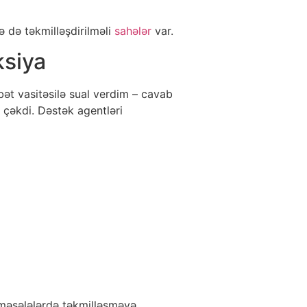
ə də təkmilləşdirilməli
sahələr
var.
ksiya
bət vasitəsilə sual verdim – cavab
 çəkdi. Dəstək agentləri
 məsələlərdə təkmilləşməyə