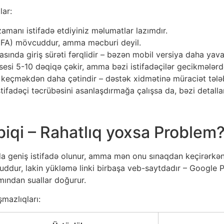
lar:
amanı istifadə etdiyiniz məlumatlar lazımdır.
 (2FA) mövcuddur, amma məcburi deyil.
asında giriş sürəti fərqlidir – bəzən mobil versiya daha yava
esi 5-10 dəqiqə çəkir, amma bəzi istifadəçilər gecikmələrdə
keçməkdən daha çətindir – dəstək xidmətinə müraciət tələb
tifadəçi təcrübəsini asanlaşdırmağa çalışsa da, bəzi detallar 
biqi – Rahatlıq yoxsa Problem
a geniş istifadə olunur, amma mən onu sınaqdan keçirərkən
ddur, lakin yükləmə linki birbaşa veb-saytdadır – Google 
ımından suallar doğurur.
şmazlıqları: