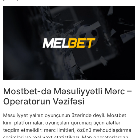
Mostbet-də Məsuliyyətli Mərc –
Operatorun Vəzifəsi
Məsuliyyət yalnız oyunçunun üzərində deyil. Mostbet
kimi platformalar, oyunçuları qorumaq üçün alətlər
təqdim etməlidir: mərc limitləri, özünü məhdudlaşdırma
seçimləri və real vaxt statistikası. Mən operatorlardan