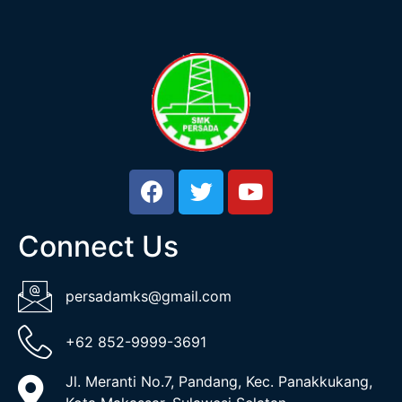
Connect Us
persadamks@gmail.com
+62 852-9999-3691
Jl. Meranti No.7, Pandang, Kec. Panakkukang,