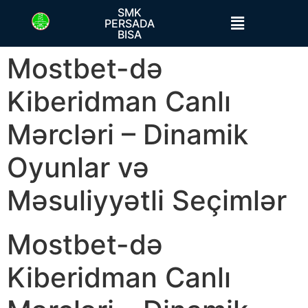
SMK
PERSADA
BISA
Mostbet-də
Kiberidman Canlı
Mərcləri – Dinamik
Oyunlar və
Məsuliyyətli Seçimlər
Mostbet-də
Kiberidman Canlı