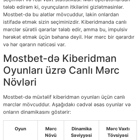
tələb edirəm ki, oyunçuların itkilərini gizlətməsinlər.
Mostbet-də bu alətlər mövcuddur, lakin onlardan
istifadə etmək sizin seçiminizdir. Kiberidmanda canlı
mərclər sürətli qərarlar tələb edir, amma bu, impulsiv
hərəkət etmək üçün bəhanə deyil. Hər mərc bir qərardır
və hər qərarın nəticəsi var.
Mostbet-də Kiberidman
Oyunları üzrə Canlı Mərc
Növləri
Mostbet-də müxtəlif kiberidman oyunları üçün canlı
mərclər mövcuddur. Aşağıdakı cədvəl əsas oyunlar və
onların dinamikasını göstərir:
Oyun
Mərc
Dinamika
Mərc Vaxtı
Növü
Səviyyəsi
Tövsiyəsi