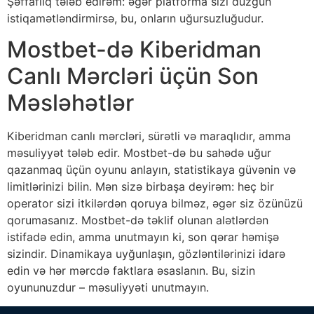
Şəffaflıq tələb edirəm: əgər platforma sizi düzgün
istiqamətləndirmirsə, bu, onların uğursuzluğudur.
Mostbet-də Kiberidman
Canlı Mərcləri üçün Son
Məsləhətlər
Kiberidman canlı mərcləri, sürətli və maraqlıdır, amma
məsuliyyət tələb edir. Mostbet-də bu sahədə uğur
qazanmaq üçün oyunu anlayın, statistikaya güvənin və
limitlərinizi bilin. Mən sizə birbaşa deyirəm: heç bir
operator sizi itkilərdən qoruya bilməz, əgər siz özünüzü
qorumasanız. Mostbet-də təklif olunan alətlərdən
istifadə edin, amma unutmayın ki, son qərar həmişə
sizindir. Dinamikaya uyğunlaşın, gözləntilərinizi idarə
edin və hər mərcdə faktlara əsaslanın. Bu, sizin
oyununuzdur – məsuliyyəti unutmayın.