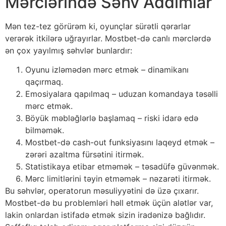
Mərclərində Səhv Addımlar
Mən tez-tez görürəm ki, oyunçlar sürətli qərarlar
verərək itkilərə uğrayırlar. Mostbet-də canlı mərclərdə
ən çox yayılmış səhvlər bunlardır:
Oyunu izləmədən mərc etmək – dinamikanı
qaçırmaq.
Emosiyalara qapılmaq – uduzan komandaya təsəlli
mərc etmək.
Böyük məbləğlərlə başlamaq – riski idarə edə
bilməmək.
Mostbet-də cash-out funksiyasını laqeyd etmək –
zərəri azaltma fürsətini itirmək.
Statistikaya etibar etməmək – təsadüfə güvənmək.
Mərc limitlərini təyin etməmək – nəzarəti itirmək.
Bu səhvlər, operatorun məsuliyyətini də üzə çıxarır.
Mostbet-də bu problemləri həll etmək üçün alətlər var,
lakin onlardan istifadə etmək sizin iradənizə bağlıdır.