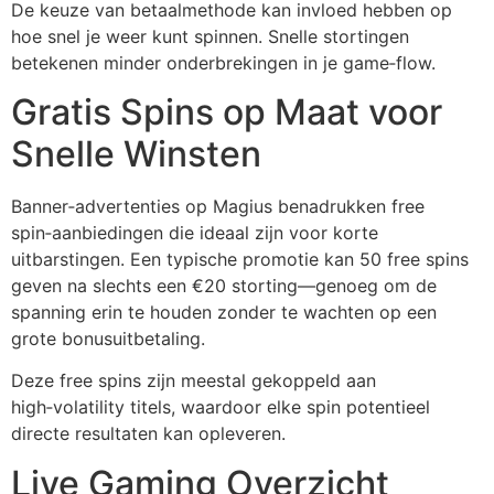
De keuze van betaalmethode kan invloed hebben op
hoe snel je weer kunt spinnen. Snelle stortingen
betekenen minder onderbrekingen in je game‑flow.
Gratis Spins op Maat voor
Snelle Winsten
Banner‑advertenties op Magius benadrukken free
spin‑aanbiedingen die ideaal zijn voor korte
uitbarstingen. Een typische promotie kan 50 free spins
geven na slechts een €20 storting—genoeg om de
spanning erin te houden zonder te wachten op een
grote bonusuitbetaling.
Deze free spins zijn meestal gekoppeld aan
high‑volatility titels, waardoor elke spin potentieel
directe resultaten kan opleveren.
Live Gaming Overzicht