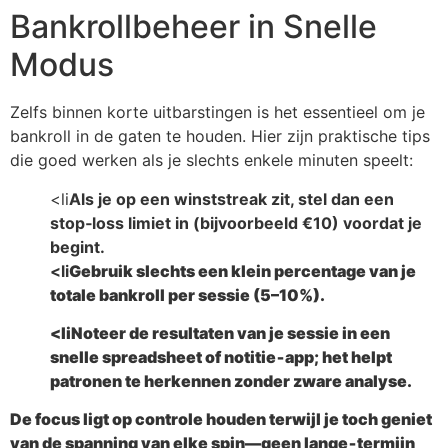
Bankrollbeheer in Snelle
Modus
Zelfs binnen korte uitbarstingen is het essentieel om je
bankroll in de gaten te houden. Hier zijn praktische tips
die goed werken als je slechts enkele minuten speelt:
<li
Als je op een winststreak zit, stel dan een
stop‑loss limiet in (bijvoorbeeld €10) voordat je
begint.
<li
Gebruik slechts een klein percentage van je
totale bankroll per sessie (5–10%).
<li
Noteer de resultaten van je sessie in een
snelle spreadsheet of notitie‑app; het helpt
patronen te herkennen zonder zware analyse.
De focus ligt op controle houden terwijl je toch geniet
van de spanning van elke spin—geen lange‑termijn