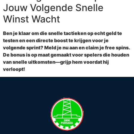
Jouw Volgende Snelle
Winst Wacht
Ben je klaar om die snelle tactieken op echt geld te
testen en een directe boost te krijgen voor je
volgende sprint? Meld je nu aan en claim je free spins.
De bonus is op maat gemaakt voor spelers die houden
van snelle uitkomsten—grijp hem voordat hij
verloopt!