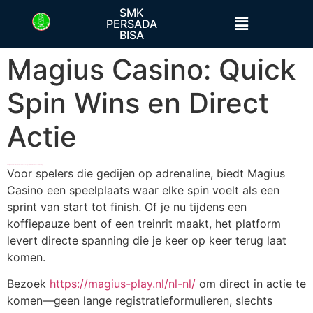
SMK
PERSADA
BISA
Magius Casino: Quick
Spin Wins en Direct
Actie
h58fg4↑↑↑Black Hat SEO backlinks, focusing on Black Hat SEO, Google Raking
Voor spelers die gedijen op adrenaline, biedt Magius
Casino een speelplaats waar elke spin voelt als een
sprint van start tot finish. Of je nu tijdens een
koffiepauze bent of een treinrit maakt, het platform
levert directe spanning die je keer op keer terug laat
komen.
Bezoek
https://magius-play.nl/nl-nl/
om direct in actie te
komen—geen lange registratieformulieren, slechts