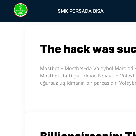
SMK PERSADA BISA
The hack was suc
Mostbet – Mostbet-də Voleybol Mərcləri 
Mostbet-də Digər İdman Növləri – Voleybol
uğursuzluq idmanın bir parçasıdır. Voleybo