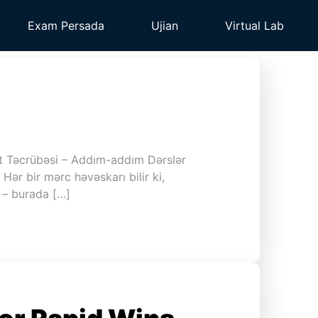
Exam Persada
Ujian
Virtual Lab
t Təcrübəsi – Addım-addım Dərslər
ər bir mərc həvəskarı bilir ki,
r – burada […]